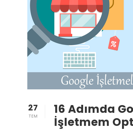
16 Adımda G
27
TEM
İşletmem Op