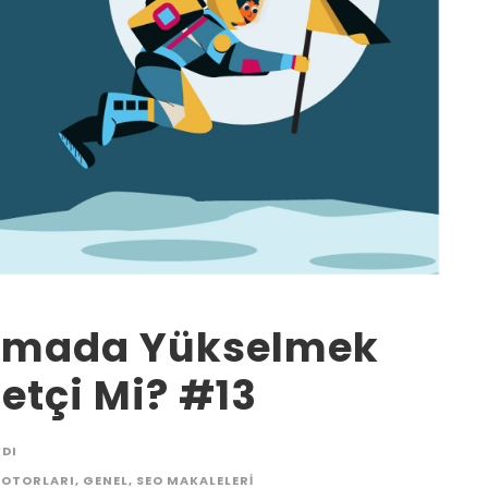
lamada Yükselmek
etçi Mi? #13
YDI
OTORLARI
,
GENEL
,
SEO MAKALELERI