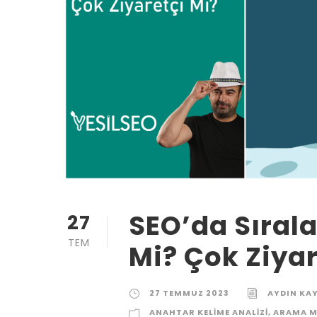
SEO’da Sıra
27
TEM
Mi? Çok Ziyar
27 TEMMUZ 2023
AYDIN KA
ANAHTAR KELIME ANALIZI
,
ARAMA M