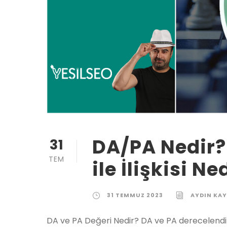
DA/PA Nedir? 
31
TEM
ile İlişkisi N
31 TEMMUZ 2023
AYDIN KAY
DA ve PA Değeri Nedir? DA ve PA derecelendi