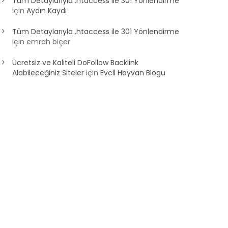
Tüm Detaylarıyla .htaccess ile 301 Yönlendirme
için
Aydın Kaydı
Tüm Detaylarıyla .htaccess ile 301 Yönlendirme
için
emrah biçer
Ücretsiz ve Kaliteli DoFollow Backlink
Alabileceğiniz Siteler
için
Evcil Hayvan Blogu