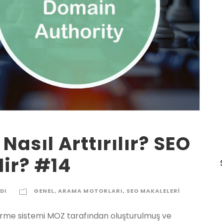
Nasıl Arttırılır? SEO
edir? #14
DI
GENEL
,
ARAMA MOTORLARI
,
SEO MAKALELERI
rme sistemi MOZ tarafından oluşturulmuş ve