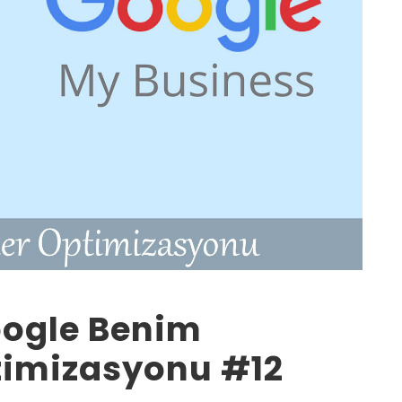
oogle Benim
timizasyonu #12