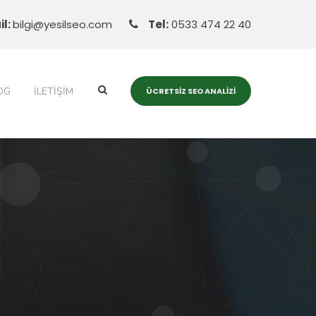
il:
bilgi@yesilseo.com
Tel:
0533 474 22 40
OG
İLETIŞIM
ÜCRETSIZ SEO ANALIZI