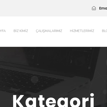
Ema
YFA
BIZ KIMIZ
ÇALIŞMALARIMIZ
HIZMETLERIMIZ
BL
Kategori