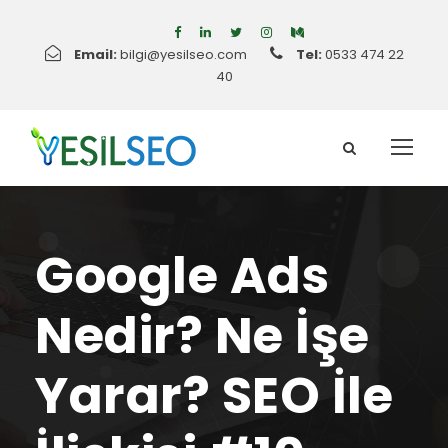
Email:
bilgi@yesilseo.com
Tel:
0533 474 22
40
Google Ads
Nedir? Ne İşe
Yarar? SEO İle