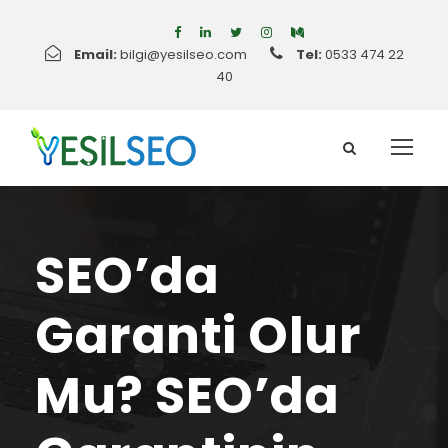
Email:
bilgi@yesilseo.com
Tel:
0533 474 22
40
SEO’da
Garanti Olur
Mu? SEO’da