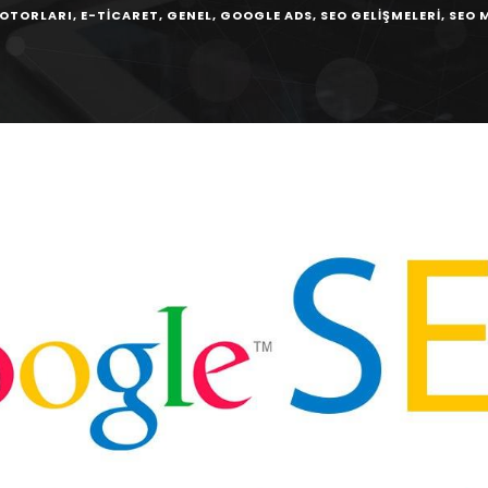
OTORLARI
,
E-TICARET
,
GENEL
,
GOOGLE ADS
,
SEO GELIŞMELERI
,
SEO 