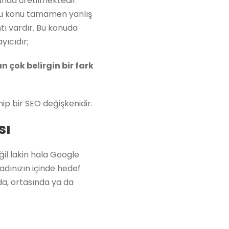
unda üretilmektedir.
bu konu tamamen yanlış
ı vardır. Bu konuda
yıcıdır;
n çok belirgin bir fark
p bir SEO değişkenidir.
sı
il lakin hala Google
adınızın içinde hedef
da, ortasında ya da