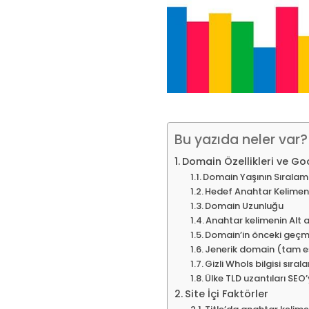
Bu yazıda neler var?
Domain Özellikleri ve Go
Domain Yaşının Sıralam
Hedef Anahtar Kelimen
Domain Uzunluğu
Anahtar kelimenin Alt 
Domain’in önceki geçmi
Jenerik domain (tam eşl
Gizli WhoIs bilgisi sıra
Ülke TLD uzantıları SEO’
Site İçi Faktörler