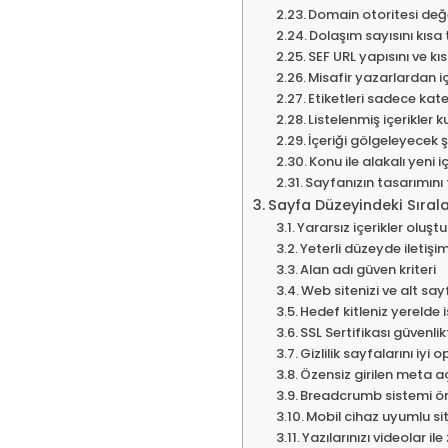
Domain otoritesi değe
Dolaşım sayısını kısa
SEF URL yapısını ve kıs
Misafir yazarlardan i
Etiketleri sadece kate
Listelenmiş içerikler
İçeriği gölgeleyecek ş
Konu ile alakalı yeni i
Sayfanızın tasarımını
Sayfa Düzeyindeki Sırala
Yararsız içerikler olu
Yeterli düzeyde iletişi
Alan adı güven kriteri
Web sitenizi ve alt sayf
Hedef kitleniz yerelde
SSL Sertifikası güvenlik
Gizlilik sayfalarını iyi 
Özensiz girilen meta a
Breadcrumb sistemi ön
Mobil cihaz uyumlu site
Yazılarınızı videolar ile