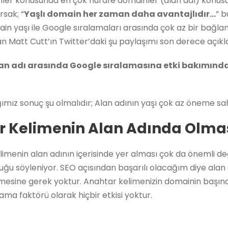
enler konusunda en çok hurafe domainler (alan adı) konus
sak; “
Yaşlı domain her zaman daha avantajlıdır…
” 
yaşı ile Google sıralamaları arasında çok az bir bağlant
n Matt Cutt’ın Twitter’daki şu paylaşımı son derece açıkla
 alan adı arasında Google sıralamasına etki bakımında
ız sonuç şu olmalıdır; Alan adının yaşı çok az öneme sahi
r Kelimenin Alan Adında Olma
imenin alan adının içerisinde yer alması çok da önemli değ
uğu söyleniyor. SEO açısından başarılı olacağım diye alan 
çmesine gerek yoktur. Anahtar kelimenizin domainin başın
a faktörü olarak hiçbir etkisi yoktur.