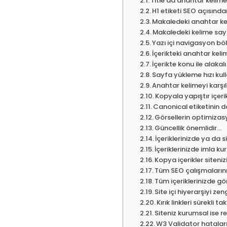
Title’da anahtar kelim
H1 etiketi SEO açısınd
Makaledeki anahtar ke
Makaledeki kelime sayıs
Yazı içi navigasyon bölü
İçerikteki anahtar ke
İçerikte konu ile alakalı
Sayfa yükleme hızı kull
Anahtar kelimeyi karşı
Kopyala yapıştır içer
Canonical etiketinin d
Görsellerin optimizas
Güncellik önemlidir…
İçeriklerinizde ya da si
İçeriklerinizde imla ku
Kopya içerikler siteni
Tüm SEO çalışmalarını
Tüm içeriklerinizde gö
Site içi hiyerarşiyi zen
Kırık linkleri sürekli ta
Siteniz kurumsal ise 
W3 Validator hataların