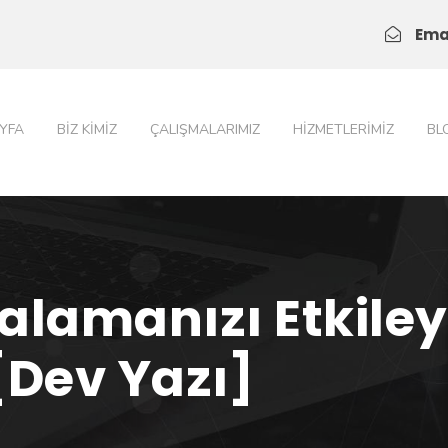
Ema
YFA
BIZ KIMIZ
ÇALIŞMALARIMIZ
HIZMETLERIMIZ
BL
ralamanızı Etkil
[Dev Yazı]