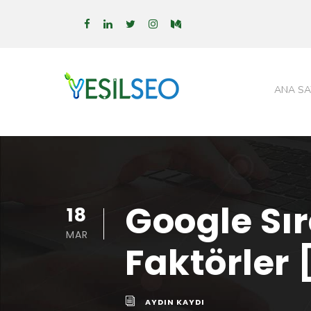
ANA SA
Google Sı
18
MAR
Faktörler 
AYDIN KAYDI