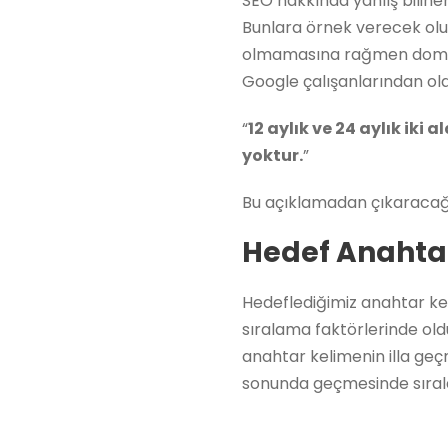
SEO hakkında yanlış bilin
Bunlara örnek verecek olur
olmamasına rağmen domain 
Google çalışanlarından ola
“
12 aylık ve 24 aylık iki
yoktur.
”
Bu açıklamadan çıkaracağım
Hedef Anahta
Hedeflediğimiz anahtar kel
sıralama faktörlerinde old
anahtar kelimenin illa ge
sonunda geçmesinde sıralam