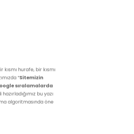
r kısmı hurafe, bir kısmı
zımızda “
Sitemizin
oogle sıralamalarda
li hazırladığımız bu yazı
alama algoritmasında öne