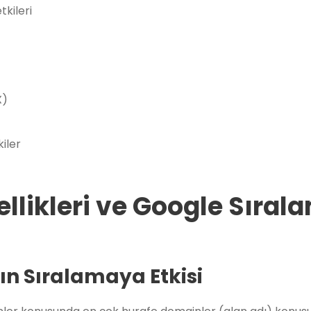
tkileri
X)
iler
llikleri ve Google Sıral
n Sıralamaya Etkisi