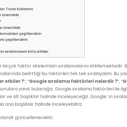
er Tools kullanımı
mi önemlidir
?
si önemlidir
omainleri çeşitlendirin
ni çeşitlendirin
zin sıralamasını kötü etkiler
irçok faktör sitelerinizin sıralamalarını etkilemektedir. Bi
alarında belirttiği bu faktörleri tek tek sıralayalım. Bu ya
r etkiler ?
“, “
Google sıralama faktörleri nelerdir ?
“, “
G
 sorulara yanıt bulacağız. Google sıralama faktörleri ile ilgi
klar ve alt başlıklar halinde inceleyeceğiz. Google ‘ın sır
i ana başlıklar halinde inceleyebiliriz.
 olarak güncellenecektir.