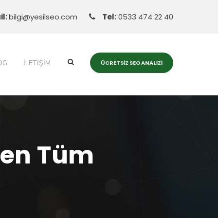
il:
bilgi@yesilseo.com
Tel:
0533 474 22 40
OG
İLETIŞIM
ÜCRETSIZ SEO ANALIZI
eyen Tüm