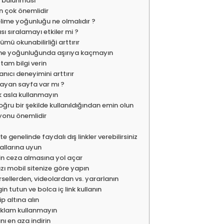
e bulunması
an çok önemlidir
lime yoğunluğu ne olmalıdır ?
ı sıralamayı etkiler mi ?
mü okunabilirliği arttırır
lime yoğunluğunda aşırıya kaçmayın
 tam bilgi verin
anıcı deneyimini arttırır
layan sayfa var mı ?
ik asla kullanmayın
oğru bir şekilde kullanıldığından emin olun
yonu önemlidir
te genelinde faydalı dış linkler verebilirsiniz
rallarına uyun
zin ceza almasına yol açar
zı mobil sitenize göre yapın
rsellerden, videolardan vs. yararlanın
gin tutun ve bolca iç link kullanın
kip altına alın
reklam kullanmayın
ı en aza indirin