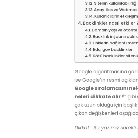
Sitenin kullanılabilirliği
Anayltics ve Webmast
Kullanıcıların etkileşi
Backlinkler nasıl etkiler 
Domain yaşı ve otorite
Backlink inşaanızdaki d
Linklerin bağlantı metni
Edu, gov backlinkler
Kötü backlinkler siteni
Google algoritmasına göre b
ise Google’ın resmi açıklam
Google sıralamasını nele
neleri dikkate alır ?
” gibi
çok uzun olduğu için başlı
çıkan değişkenleri aşağıdak
Dikkat : Bu yazımız sürekli