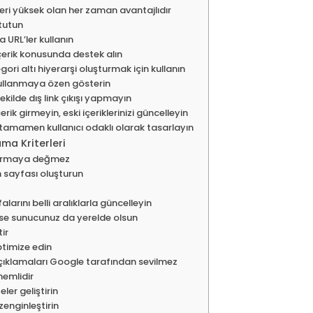
ri yüksek olan her zaman avantajlıdır
 tutun
a URL’ler kullanın
çerik konusunda destek alın
gori altı hiyerarşi oluşturmak için kullanın
 kullanmaya özen gösterin
ekilde dış link çıkışı yapmayın
çerik girmeyin, eski içeriklerinizi güncelleyin
 tamamen kullanıcı odaklı olarak tasarlayın
ma Kriterleri
şturmaya değmez
m sayfası oluşturun
alarını belli aralıklarla güncelleyin
 ise sunucunuz da yerelde olsun
tir
optimize edin
çıklamaları Google tarafından sevilmez
emlidir
ler geliştirin
 zenginleştirin