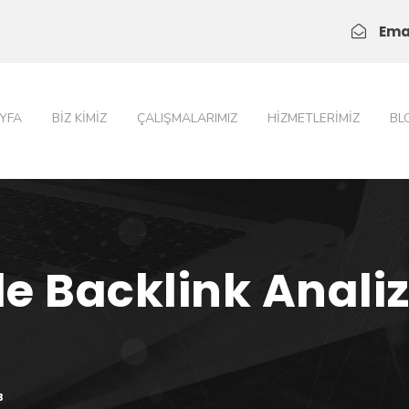
Ema
YFA
BIZ KIMIZ
ÇALIŞMALARIMIZ
HIZMETLERIMIZ
BL
e Backlink Analizi
3