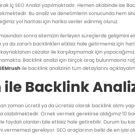
rak İç SEO Analizi yapılmaktadır. Hemen akabinde ise Backl
mektedir. Bu analiz ve denetimlerin sonucunda hem site ile
ğimiz yol haritası için harika veriler edinmiş oluruz.
lışmasından sonra sitemizin ilerleyen süreçlerde gelişimini e
 da zararlı backlinkleri etkisiz hale getirmemiz için harik
kaynaklanan cezalar ile karşılaşmamak için yapacağımız b
namakta. Backlink analizi için birçok araç bulunmasına ra
SEMrush
ile backlink analizinin tüm detaylarını açıklayalım
ile Backlink Anali
 zaman ücretli ya da ücretsiz olarak backlink alımı yapa
 da olabilmektedir. Örnek vermek gerekirse aldığımız 10 back
le faydalı olanları bile etkisiz hale getirebilir. Durum bu k
 vermemezi gerekiyor. SEO araçlarının belki de en iyisi ol