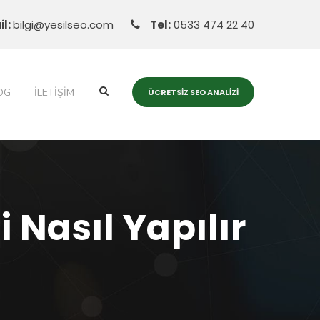
il:
bilgi@yesilseo.com
Tel:
0533 474 22 40
OG
İLETIŞIM
ÜCRETSIZ SEO ANALIZI
 Nasıl Yapılır