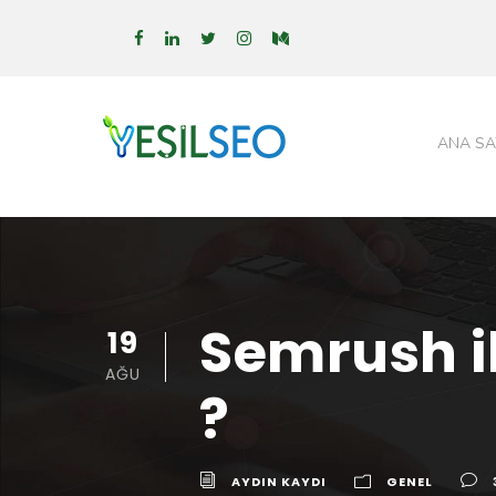
ANA SA
Semrush il
19
AĞU
?
AYDIN KAYDI
GENEL