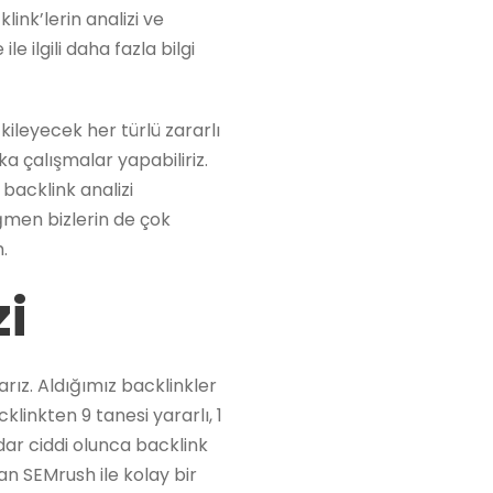
ink’lerin analizi ve
 ilgili daha fazla bilgi
tkileyecek her türlü zararlı
a çalışmalar yapabiliriz.
acklink analizi
ğmen bizlerin de çok
.
zi
rız. Aldığımız backlinkler
linkten 9 tanesi yararlı, 1
adar ciddi olunca backlink
an SEMrush ile kolay bir