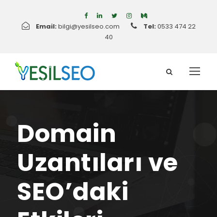
Email:
bilgi@yesilseo.com
Tel:
0533 474 22
40
Domain
Uzantıları ve
SEO’daki