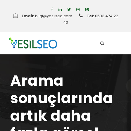
Email:
bilgi@yesilseo.com
Tel:
0533 474 22
40
Arama
sonuçlarında
artık daha