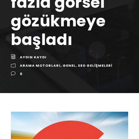
fazla görsel
gözükmeye
başladı
AYDIN KAYDI
ARAMA MOTORLARI
,
GENEL
,
SEO GELIŞMELERI
0