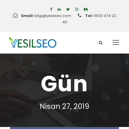
Email:
bilgi@yesilseo.com
Tel:
0533 474 22
40
Gün
Nisan 27, 2019