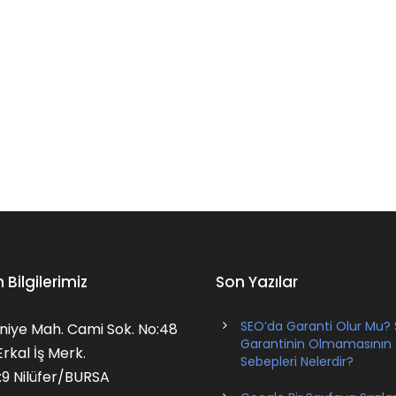
m Bilgilerimiz
Son Yazılar
SEO’da Garanti Olur Mu?
niye Mah. Cami Sok. No:48
Garantinin Olmamasının
rkal İş Merk.
Sebepleri Nelerdir?
:9 Nilüfer/BURSA