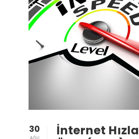
İnternet Hızl
30
AĞU