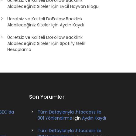
Ücretsiz ve Kaliteli DoFollow Backlink
Alabileceğiniz Siteler
için
Evcil Hayvan Blogu
Ücretsiz ve Kaliteli DoFollow Backlink
Alabileceğiniz Siteler
için
Aydın Kaydı
Ücretsiz ve Kaliteli DoFollow Backlink
Alabileceğiniz Siteler
için
Spotify Gelir
Hesaplama
Son Yorumlar
 SEO’da
Tüm Detaylarıyla .htaccess ile
301 Yönlendirme
için
Aydın Kaydı
Tüm Detaylarıyla .htaccess ile