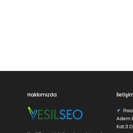
Hakkımızda
İletişi
İhsa
Adem E
Kat:3 D