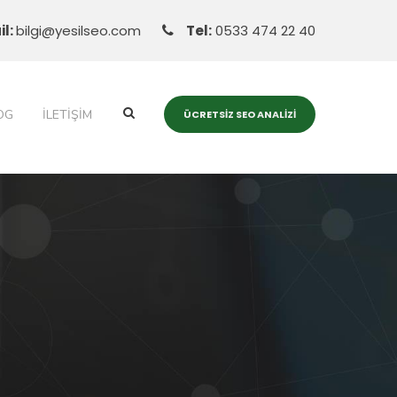
il:
bilgi@yesilseo.com
Tel:
0533 474 22 40
OG
İLETIŞIM
ÜCRETSIZ SEO ANALIZI