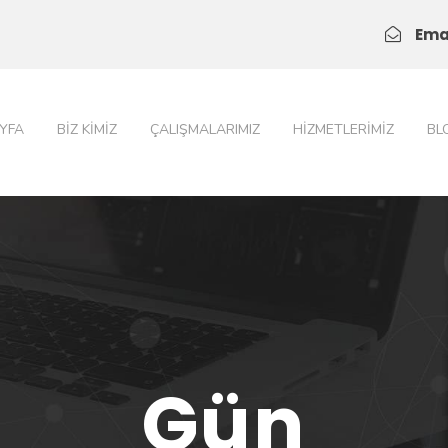
Ema
YFA
BIZ KIMIZ
ÇALIŞMALARIMIZ
HIZMETLERIMIZ
BL
Gün